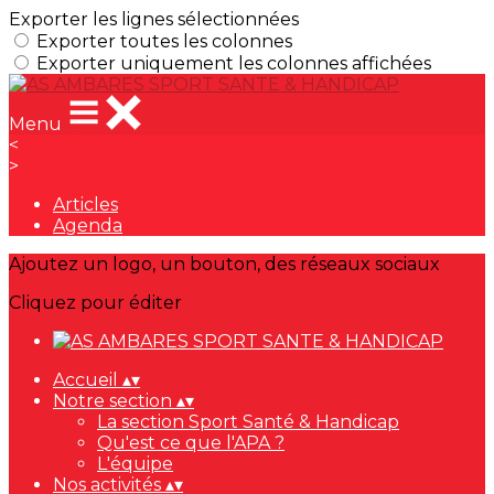
Exporter les lignes sélectionnées
Exporter toutes les colonnes
Exporter uniquement les colonnes affichées
Menu
<
>
Articles
Agenda
Ajoutez un logo, un bouton, des réseaux sociaux
Cliquez pour éditer
Accueil
▴
▾
Notre section
▴
▾
La section Sport Santé & Handicap
Qu'est ce que l'APA ?
L'équipe
Nos activités
▴
▾