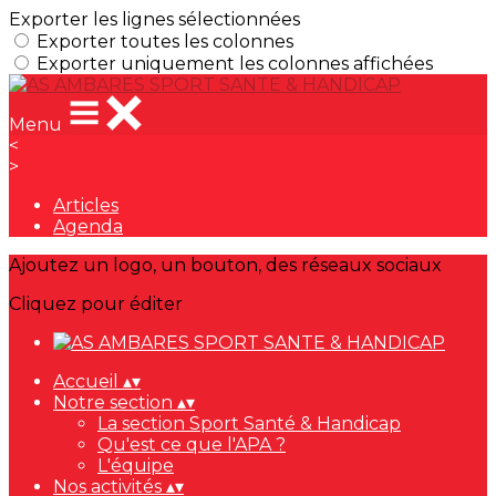
Exporter les lignes sélectionnées
Exporter toutes les colonnes
Exporter uniquement les colonnes affichées
Menu
<
>
Articles
Agenda
Ajoutez un logo, un bouton, des réseaux sociaux
Cliquez pour éditer
Accueil
▴
▾
Notre section
▴
▾
La section Sport Santé & Handicap
Qu'est ce que l'APA ?
L'équipe
Nos activités
▴
▾