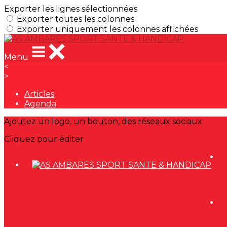
Exporter les lignes sélectionnées
Exporter toutes les colonnes
Exporter uniquement les colonnes affichées
Menu
<
>
Articles
Agenda
Ajoutez un logo, un bouton, des réseaux sociaux
Cliquez pour éditer